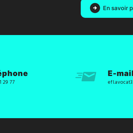
En savoir p
éphone
E-mai
1 29 77
efl.avocat