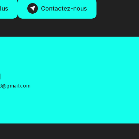
lus
Contactez-nous
l
33@gmail.com