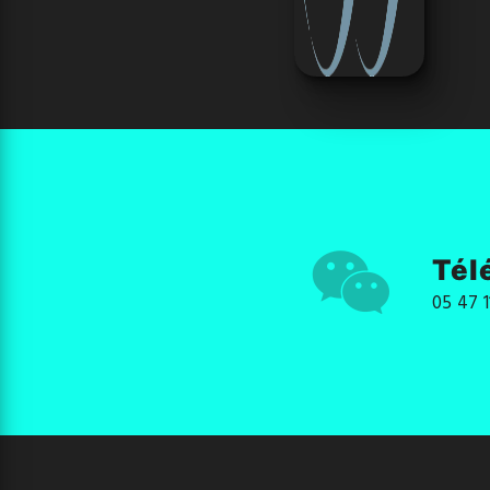
Tél
05 47 1