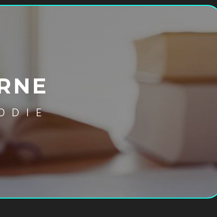
URNE
ODIE