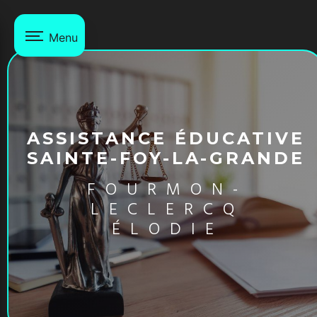
Panneau de gestion des cookies
Menu
ASSISTANCE ÉDUCATIVE
SAINTE-FOY-LA-GRANDE
FOURMON-
LECLERCQ
ÉLODIE