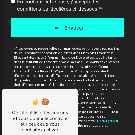
En cochant cette case, j'accepte les
conditions particulières ci-dessous **
Envoyer
** Les données personnelles communiquées sont nécessaires aux fins
de vous contacter et sont enregistrées dans un fichier informatisé.
Elles sont destinées à Fourmon-Leclercq Élodie et ses sous-traitants
dans le seul but de répondre à votre message. Les données collectées
seront communiquées aux seuls destinataires suivants: Fourmon-
Leclercq Élodie efl.avocat33@gmail.com. Vous disposez de droits
d’accès, de rectification, d’effacement, de portabilité, de limitation,
d’opposition, de retrait de votre consentement à tout moment et du
droit d’introduire une réclamation auprès d’une autorité de contrôle,
ainsi que d’organiser le sort de vos données post-mortem. Vous pouvez
exercer ces droits par voie postale à l'adresse ou par courrier
électronique à l'adresse efl.avocat33@gmail.com. Un justificatif
d'identité pourra vous être demandé. Nous conservons vos données
pendant la période de prise de contact puis pendant la durée de
prescription légale aux fins probatoires et de gestion des contentieux.
Ce site utilise des cookies
Vous avez le droit de vous inscrire sur la liste d'opposition au
et vous donne le contrôle
démarchage téléphonique, disponible à cette adresse:
Bloctel.gouv.fr
.
sur ceux que vous
Consultez le site cnil.fr pour plus d’informations sur vos droits.
souhaitez activer