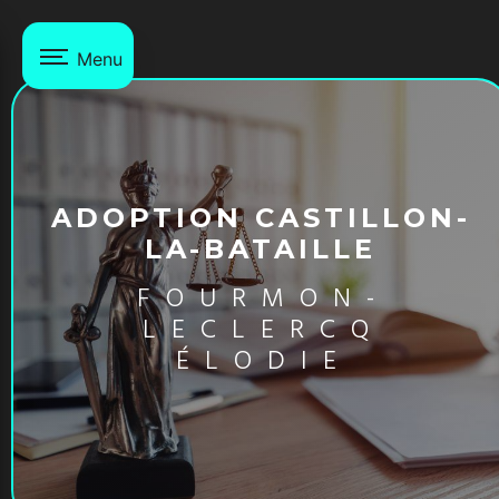
Panneau de gestion des cookies
Menu
ADOPTION CASTILLON-
LA-BATAILLE
FOURMON-
LECLERCQ
ÉLODIE