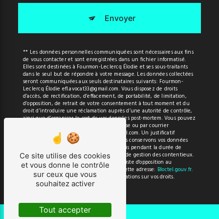
Envoyer
** Les données personnelles communiquées sont nécessaires aux fins
de vous contacter et sont enregistrées dans un fichier informatisé.
Elles sont destinées à Fourmon-Leclercq Élodie et ses sous-traitants
dans le seul but de répondre à votre message. Les données collectées
seront communiquées aux seuls destinataires suivants: Fourmon-
Leclercq Élodie efl.avocat33@gmail.com. Vous disposez de droits
d’accès, de rectification, d’effacement, de portabilité, de limitation,
d’opposition, de retrait de votre consentement à tout moment et du
droit d’introduire une réclamation auprès d’une autorité de contrôle,
ainsi que d’organiser le sort de vos données post-mortem. Vous pouvez
exercer ces droits par voie postale à l'adresse ou par courrier
électronique à l'adresse efl.avocat33@gmail.com. Un justificatif
d'identité pourra vous être demandé. Nous conservons vos données
pendant la période de prise de contact puis pendant la durée de
prescription légale aux fins probatoires et de gestion des contentieux.
Ce site utilise des cookies
Vous avez le droit de vous inscrire sur la liste d'opposition au
et vous donne le contrôle
démarchage téléphonique, disponible à cette adresse:
Bloctel.gouv.fr
.
sur ceux que vous
Consultez le site cnil.fr pour plus d’informations sur vos droits.
souhaitez activer
Tout accepter