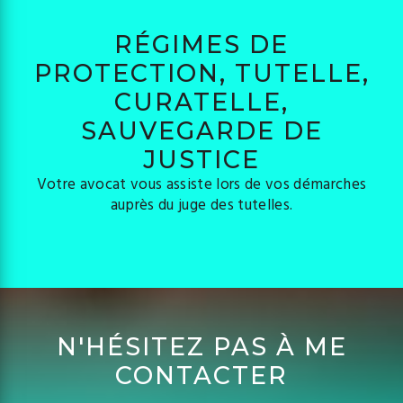
RÉGIMES DE
PROTECTION, TUTELLE,
CURATELLE,
SAUVEGARDE DE
JUSTICE
Votre avocat vous assiste lors de vos démarches
auprès du juge des tutelles.
N'HÉSITEZ PAS À ME
CONTACTER