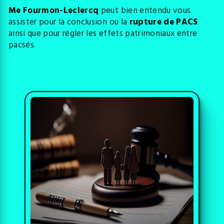
Me Fourmon-Leclercq
peut bien entendu vous
assister pour la conclusion ou la
rupture de PACS
ainsi que pour régler les effets patrimoniaux entre
pacsés.