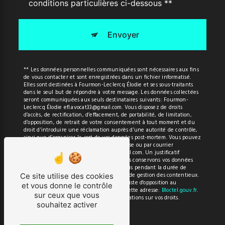
conditions particulières ci-dessous **
Envoyer
** Les données personnelles communiquées sont nécessaires aux fins
de vous contacter et sont enregistrées dans un fichier informatisé.
Elles sont destinées à Fourmon-Leclercq Élodie et ses sous-traitants
dans le seul but de répondre à votre message. Les données collectées
seront communiquées aux seuls destinataires suivants: Fourmon-
Leclercq Élodie efl.avocat33@gmail.com. Vous disposez de droits
d’accès, de rectification, d’effacement, de portabilité, de limitation,
d’opposition, de retrait de votre consentement à tout moment et du
droit d’introduire une réclamation auprès d’une autorité de contrôle,
ainsi que d’organiser le sort de vos données post-mortem. Vous pouvez
exercer ces droits par voie postale à l'adresse ou par courrier
électronique à l'adresse efl.avocat33@gmail.com. Un justificatif
d'identité pourra vous être demandé. Nous conservons vos données
pendant la période de prise de contact puis pendant la durée de
prescription légale aux fins probatoires et de gestion des contentieux.
Ce site utilise des cookies
Vous avez le droit de vous inscrire sur la liste d'opposition au
et vous donne le contrôle
démarchage téléphonique, disponible à cette adresse:
Bloctel.gouv.fr
.
sur ceux que vous
Consultez le site cnil.fr pour plus d’informations sur vos droits.
souhaitez activer