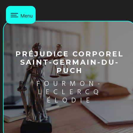
Panneau de gestion des cookies
Menu
PRÉJUDICE CORPOREL
SAINT-GERMAIN-DU-
PUCH
FOURMON-
LECLERCQ
ÉLODIE