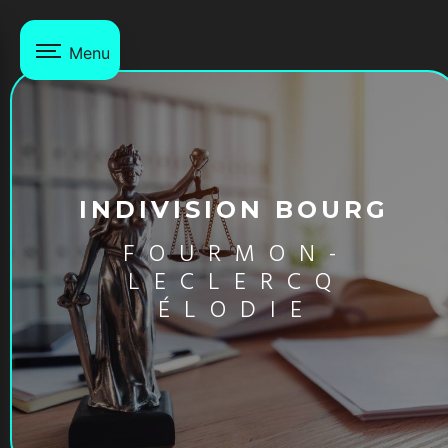
Panneau de gestion des cookies
Menu
INDIVISION BOURG
FOURMON-
LECLERCQ
ÉLODIE