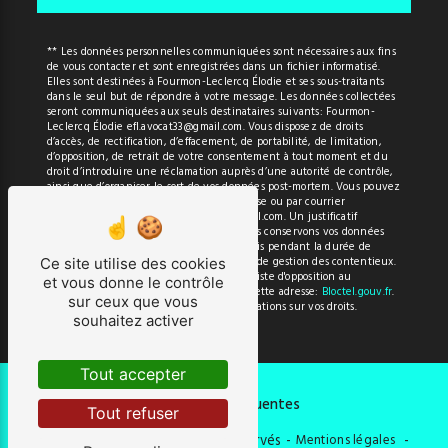
** Les données personnelles communiquées sont nécessaires aux fins
de vous contacter et sont enregistrées dans un fichier informatisé.
Elles sont destinées à Fourmon-Leclercq Élodie et ses sous-traitants
dans le seul but de répondre à votre message. Les données collectées
seront communiquées aux seuls destinataires suivants: Fourmon-
Leclercq Élodie efl.avocat33@gmail.com. Vous disposez de droits
d’accès, de rectification, d’effacement, de portabilité, de limitation,
d’opposition, de retrait de votre consentement à tout moment et du
droit d’introduire une réclamation auprès d’une autorité de contrôle,
ainsi que d’organiser le sort de vos données post-mortem. Vous pouvez
exercer ces droits par voie postale à l'adresse ou par courrier
électronique à l'adresse efl.avocat33@gmail.com. Un justificatif
d'identité pourra vous être demandé. Nous conservons vos données
pendant la période de prise de contact puis pendant la durée de
prescription légale aux fins probatoires et de gestion des contentieux.
Ce site utilise des cookies
Vous avez le droit de vous inscrire sur la liste d'opposition au
et vous donne le contrôle
démarchage téléphonique, disponible à cette adresse:
Bloctel.gouv.fr
.
sur ceux que vous
Consultez le site cnil.fr pour plus d’informations sur vos droits.
souhaitez activer
Tout accepter
Recherches fréquentes
Tout refuser
©
Vistalid
- 2026 - Tous droits réservés -
Mentions légales
-