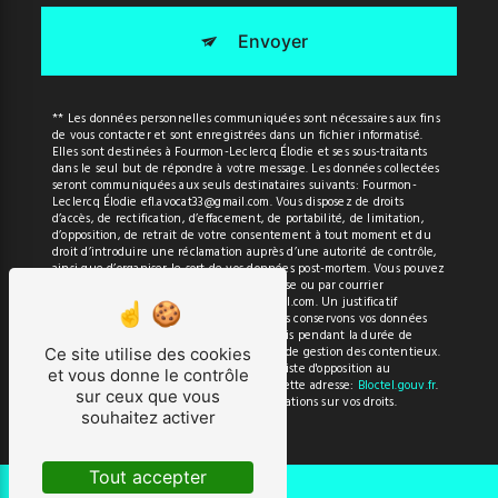
Envoyer
** Les données personnelles communiquées sont nécessaires aux fins
de vous contacter et sont enregistrées dans un fichier informatisé.
Elles sont destinées à Fourmon-Leclercq Élodie et ses sous-traitants
dans le seul but de répondre à votre message. Les données collectées
seront communiquées aux seuls destinataires suivants: Fourmon-
Leclercq Élodie efl.avocat33@gmail.com. Vous disposez de droits
d’accès, de rectification, d’effacement, de portabilité, de limitation,
d’opposition, de retrait de votre consentement à tout moment et du
droit d’introduire une réclamation auprès d’une autorité de contrôle,
ainsi que d’organiser le sort de vos données post-mortem. Vous pouvez
exercer ces droits par voie postale à l'adresse ou par courrier
électronique à l'adresse efl.avocat33@gmail.com. Un justificatif
d'identité pourra vous être demandé. Nous conservons vos données
pendant la période de prise de contact puis pendant la durée de
prescription légale aux fins probatoires et de gestion des contentieux.
Ce site utilise des cookies
Vous avez le droit de vous inscrire sur la liste d'opposition au
et vous donne le contrôle
démarchage téléphonique, disponible à cette adresse:
Bloctel.gouv.fr
.
sur ceux que vous
Consultez le site cnil.fr pour plus d’informations sur vos droits.
souhaitez activer
Tout accepter