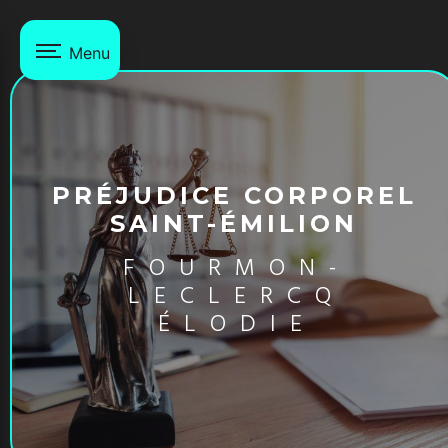
Panneau de gestion des cookies
Menu
PRÉJUDICE CORPOREL
SAINT-ÉMILION
FOURMON-
LECLERCQ
ÉLODIE