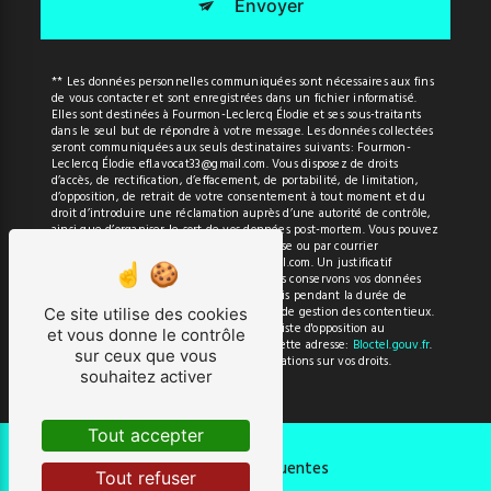
Envoyer
** Les données personnelles communiquées sont nécessaires aux fins
de vous contacter et sont enregistrées dans un fichier informatisé.
Elles sont destinées à Fourmon-Leclercq Élodie et ses sous-traitants
dans le seul but de répondre à votre message. Les données collectées
seront communiquées aux seuls destinataires suivants: Fourmon-
Leclercq Élodie efl.avocat33@gmail.com. Vous disposez de droits
d’accès, de rectification, d’effacement, de portabilité, de limitation,
d’opposition, de retrait de votre consentement à tout moment et du
droit d’introduire une réclamation auprès d’une autorité de contrôle,
ainsi que d’organiser le sort de vos données post-mortem. Vous pouvez
exercer ces droits par voie postale à l'adresse ou par courrier
électronique à l'adresse efl.avocat33@gmail.com. Un justificatif
d'identité pourra vous être demandé. Nous conservons vos données
pendant la période de prise de contact puis pendant la durée de
prescription légale aux fins probatoires et de gestion des contentieux.
Ce site utilise des cookies
Vous avez le droit de vous inscrire sur la liste d'opposition au
et vous donne le contrôle
démarchage téléphonique, disponible à cette adresse:
Bloctel.gouv.fr
.
sur ceux que vous
Consultez le site cnil.fr pour plus d’informations sur vos droits.
souhaitez activer
Tout accepter
Recherches fréquentes
Tout refuser