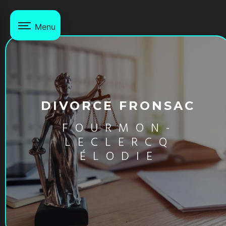
Panneau de gestion des cookies
Menu
DIVORCE FRONSAC
FOURMON-
LECLERCQ
ÉLODIE