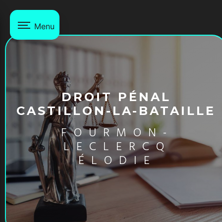
Panneau de gestion des cookies
Menu
DROIT PÉNAL
CASTILLON-LA-BATAILLE
FOURMON-
LECLERCQ
ÉLODIE