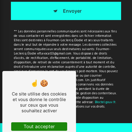
Envoyer
** Les données personnelles communiquées sont nécessaires aux fins
de vous contacter et sont enregistrées dans un fichier informatisé.
Elles sont destinées à Fourmon-Leclercq Élodie et ses sous-traitants
dans le seul but de répondre à votre message. Les données collectées
seront communiquées aux seuls destinataires suivants: Fourmon-
Leclercq Élodie efl.avocat33@gmail.com. Vous disposez de droits
d’accès, de rectification, d’effacement, de portabilité, de limitation,
d’opposition, de retrait de votre consentement à tout moment et du
droit d’introduire une réclamation auprès d’une autorité de contrôle,
ainsi que d’organiser le sort de vos données post-mortem. Vous pouvez
exercer ces droits par voie postale à l'adresse ou par courrier
électronique à l'adresse efl.avocat33@gmail.com. Un justificatif
d'identité pourra vous être demandé. Nous conservons vos données
pendant la période de prise de contact puis pendant la durée de
prescription légale aux fins probatoires et de gestion des contentieux.
Ce site utilise des cookies
Vous avez le droit de vous inscrire sur la liste d'opposition au
et vous donne le contrôle
démarchage téléphonique, disponible à cette adresse:
Bloctel.gouv.fr
.
sur ceux que vous
Consultez le site cnil.fr pour plus d’informations sur vos droits.
souhaitez activer
Tout accepter