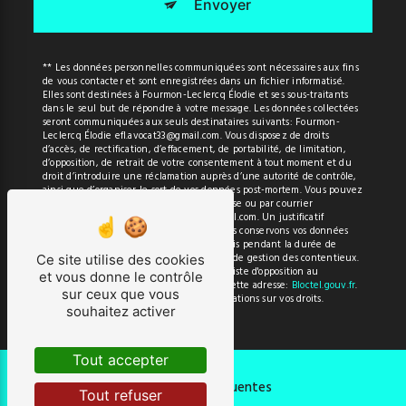
Envoyer
** Les données personnelles communiquées sont nécessaires aux fins
de vous contacter et sont enregistrées dans un fichier informatisé.
Elles sont destinées à Fourmon-Leclercq Élodie et ses sous-traitants
dans le seul but de répondre à votre message. Les données collectées
seront communiquées aux seuls destinataires suivants: Fourmon-
Leclercq Élodie efl.avocat33@gmail.com. Vous disposez de droits
d’accès, de rectification, d’effacement, de portabilité, de limitation,
d’opposition, de retrait de votre consentement à tout moment et du
droit d’introduire une réclamation auprès d’une autorité de contrôle,
ainsi que d’organiser le sort de vos données post-mortem. Vous pouvez
exercer ces droits par voie postale à l'adresse ou par courrier
électronique à l'adresse efl.avocat33@gmail.com. Un justificatif
d'identité pourra vous être demandé. Nous conservons vos données
pendant la période de prise de contact puis pendant la durée de
prescription légale aux fins probatoires et de gestion des contentieux.
Ce site utilise des cookies
Vous avez le droit de vous inscrire sur la liste d'opposition au
et vous donne le contrôle
démarchage téléphonique, disponible à cette adresse:
Bloctel.gouv.fr
.
sur ceux que vous
Consultez le site cnil.fr pour plus d’informations sur vos droits.
souhaitez activer
Tout accepter
Recherches fréquentes
Tout refuser