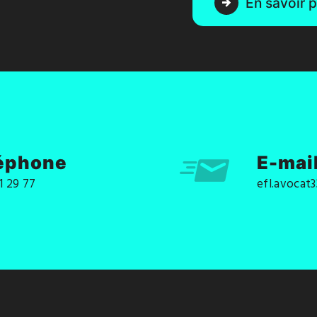
En savoir p
éphone
E-mai
1 29 77
efl.avocat