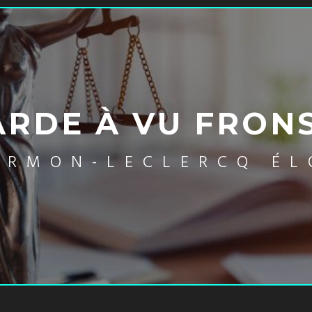
ARDE À VU FRON
URMON-LECLERCQ ÉL