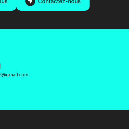
lus
Contactez-nous
l
33@gmail.com